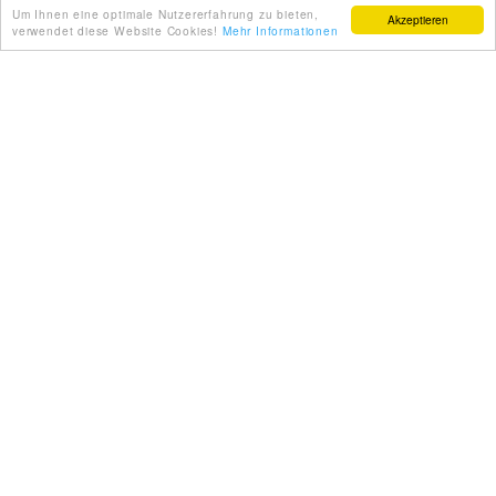
Um Ihnen eine optimale Nutzererfahrung zu bieten,
Akzeptieren
verwendet diese Website Cookies!
Mehr Informationen
ÜBER UNS
Die Firma Bognár és Társa Kft. bedient
die Kunden vom Anfang bis zum Ende –
vom Rohrmaterial bis zum
oberflächenbehandelten Fertigprodukt
und die Auslieferung vom Haus zum
Haus als Dienstleistung. Wir stellen
nicht nur Teile her, sondern übergeben
den Kunden auch die fertigmontierten
Produkte. Bognár és Társa Kft. – alles