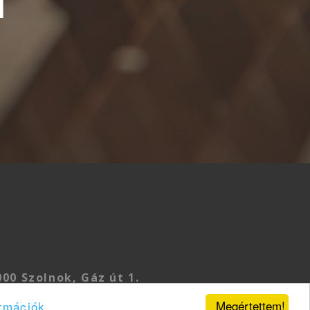
T
00 Szolnok, Gáz út 1.
lvek
Megértettem!
rmációk...