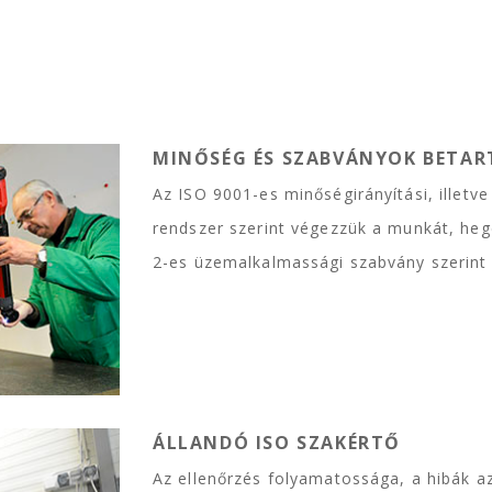
MINŐSÉG ÉS SZABVÁNYOK BETAR
Az ISO 9001-es minőségirányítási, illetv
rendszer szerint végezzük a munkát, he
2-es üzemalkalmassági szabvány szerint
ÁLLANDÓ ISO SZAKÉRTŐ
Az ellenőrzés folyamatossága, a hibák a