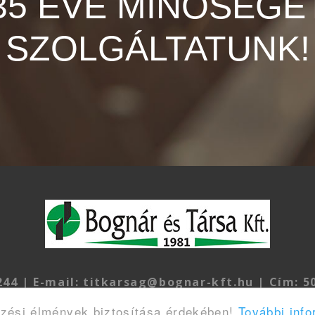
35 ÉVE MINŐSÉGE
SZOLGÁLTATUNK!
244 | E-mail: titkarsag@bognar-kft.hu | Cím: 50
nár és Társa Kft. ©
2026
|
Adatvédelmi iránye
szési élmények biztosítása érdekében!
További info