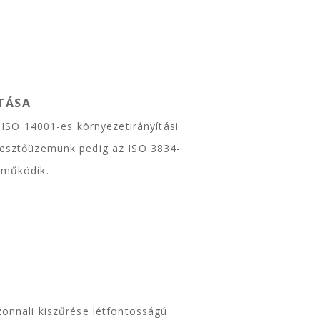
TÁSA
e ISO 14001-es környezetirányítási
gesztőüzemünk pedig az ISO 3834-
 működik.
zonnali kiszűrése létfontosságú