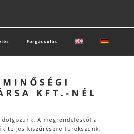
elés
Forgácsolás
 MINŐSÉGI
ÁRSA KFT.-NÉL
t dolgozunk. A megrendeléstől a
ák teljes kiszűrésére törekszünk.