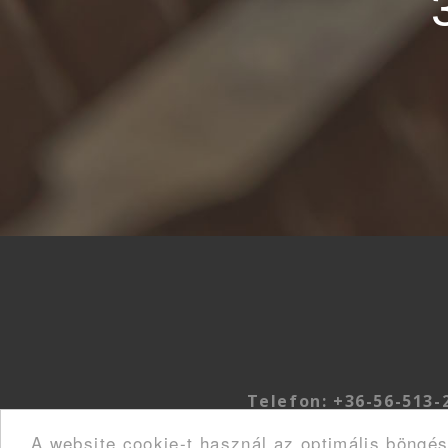
Telefon: +36-56-513-
Bog
A website cookie-t használ az optimális böngé