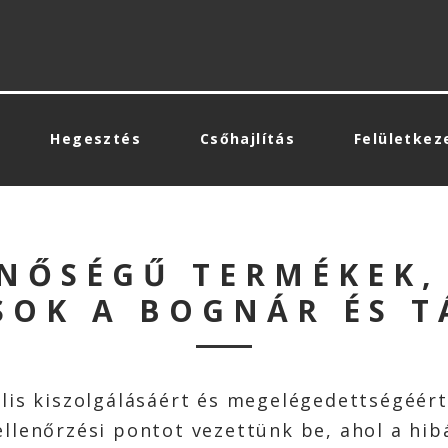
Hegesztés
Csőhajlítás
Felületkez
NŐSÉGŰ TERMÉKEK,
OK A BOGNÁR ÉS T
lis kiszolgálásáért és megelégedettségéér
llenőrzési pontot vezettünk be, ahol a hib